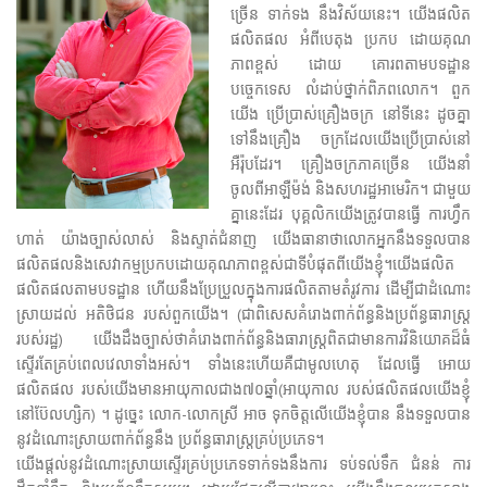
ច្រើន ទាក់ទង នឹងវិស័យនេះ។ យើងផលិត
ផលិតផល អំពីបេតុង ប្រកប ដោយគុណ
ភាពខ្ពស់ ដោយ គោរពតាមបទដ្ឋាន
បច្ចេកទេស លំដាប់ថ្នាក់ពិភពលោក។ ពួក
យើង ប្រើប្រាស់គ្រឿងចក្រ នៅទីនេះ ដូចគ្នា
ទៅនឹងគ្រឿង ចក្រដែលយើងប្រើប្រាស់នៅ
អឺរ៉ុបដែរ​។ គ្រឿងចក្រភាគច្រើន យើងនាំ
ចូលពីអាឡឺម៉ង់ និងសហរដ្ឋអាមេរិក។ ជាមួយ
គ្នានេះដែរ បុគ្គលិកយើងត្រូវបានធ្វើ ការហ្វឹក
ហាត់ យ៉ាងច្បាស់លាស់ និងស្ទាត់ជំនាញ យើងធានាថាលោកអ្នកនឹងទទួលបាន
ផលិតផលនិងសេវាកម្មប្រកបដោយគុណភាពខ្ពស់ជាទីបំផុតពីយើងខ្ញុំ។យើងផលិត
ផលិតផលតាមបទដ្ឋាន​ ហើយនឹងប្រែប្រួលក្នុងការផលិតតាមតំរូវការ ដើម្បីជាដំណោះ
ស្រាយដល់ អតិថិជន របស់ពួកយើង។ (ជាពិសេសគំរោងពាក់ព័ន្ធនិងប្រព័ន្ធធារាស្ត្រ
របស់រដ្ឋ) យើងដឹងច្បាស់ថាគំរោងពាក់ព័ន្ធនិងធារាស្ត្រពិតជាមានការវិនិយោគដ៏ធំ
ស្ទើរតែគ្រប់ពេលវេលាទាំងអស់។ ទាំងនេះហើយគឺជាមូលហេតុ ដែលធ្វើ អោយ
ផលិតផល របស់យើងមានអាយុកាលជាង៧០ឆ្នាំ(អាយុកាល របស់ផលិតផលយើងខ្ញុំ
នៅប៊ែលហ្សិក) ។ ដូច្នេះ លោក-លោកស្រី អាច ទុកចិត្តលើយើងខ្ញុំបាន នឹងទទួលបាន
នូវដំណោះស្រាយពាក់ព័ន្ធនឹង ប្រព័ន្ធធារាស្ត្រគ្រប់ប្រភេទ។
យើងផ្តល់នូវដំណោះស្រាយស្ទើរគ្រប់ប្រភេទទាក់ទងនឹងការ ទប់ទល់ទឹក ជំនន់ ការ