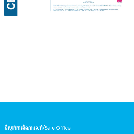
ទីស្នាក់ការតំណាងលក់
/Sale Office