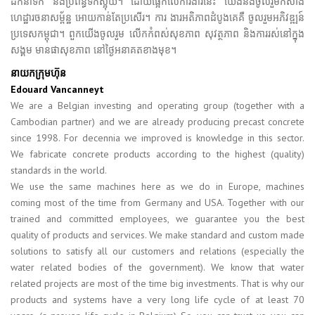
ដឹកនាំទឹក និងប្រព័ន្ធទឹកស្អុយ។ ដោយផ្អែកលើការងារនេះ យើងនឹងចូលរួមកសាង
ហេដ្ឋារចនាសម្ព័ន្ឋ អោយកាន់តែប្រសើរ។ ការ ងារអតិភាពដំបូងគេគឺ ចូលរួមអភិវឌ្ឍន៍
ប្រទេសកម្ពុជា។ ពួកយើងចូលរួម លើកកំពស់សុខភាព សុវត្ថភាព និងការរស់នៅក្នុង
សង្គម មានផាសុខភាព នៅថ្ងៃអនាគតខាងមុខ។
នាយកក្រុមហ៊ុន
Edouard Vancanneyt
We are a Belgian investing and operating group (together with a
Cambodian partner) and we are already producing precast concrete
since 1998. For decennia we improved is knowledge in this sector.
We fabricate concrete products according to the highest (quality)
standards in the world.
We use the same machines here as we do in Europe, machines
coming most of the time from Germany and USA. Together with our
trained and committed employees, we guarantee you the best
quality of products and services. We make standard and custom made
solutions to satisfy all our customers and relations (especially the
water related bodies of the government). We know that water
related projects are most of the time big investments. That is why our
products and systems have a very long life cycle of at least 70