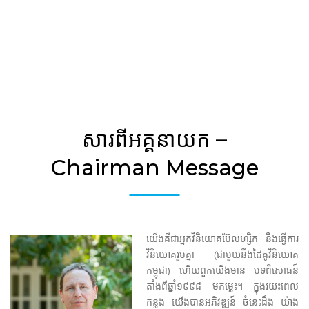
សារពីអគ្គនាយក –
Chairman Message
យើងគឺជាអ្នកវិនិយោគប៊ែលហ្សិក នឹងធ្វើការ
វិនិយោគរួមគ្នា (ជាមួយនឹងដៃគូវិនិយោគ
កម្ពុជា)​ ហើយពួកយើងមាន បទពិសោធន៍
តាំងពីឆ្នាំ១៩៩៨ មកម្លេះ។ ក្នុងរយះពេល
កន្លង យើងបានអភិវឌ្ឍន៍ ចំនេះដឹង យ៉ាង